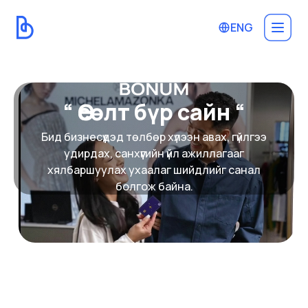
ENG
open 
“ Өсөлт бүр сайн “
Бид бизнесүүдэд төлбөр хүлээн авах, гүйлгээ
удирдах, санхүүгийн үйл ажиллагааг
хялбаршуулах ухаалаг шийдлийг санал
болгож байна.